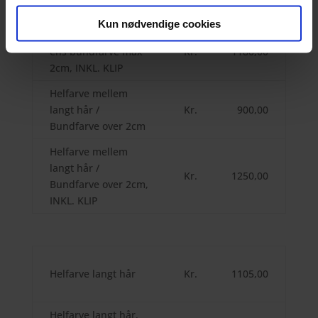
2cm
Kun nødvendige cookies
Helfarve kort hår /
ens bundfarve max
Kr.
1180,00
2cm, INKL. KLIP
Helfarve mellem
langt hår /
Kr.
900,00
Bundfarve over 2cm
Helfarve mellem
langt hår /
Kr.
1250,00
Bundfarve over 2cm,
INKL. KLIP
Helfarve langt hår
Kr.
1105,00
Helfarve langt hår,