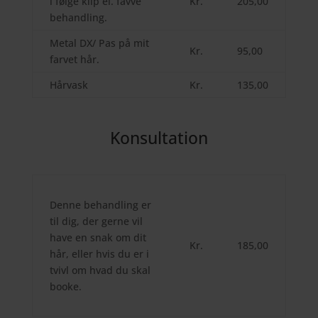
i følge klip el. favve
Kr.
205,00
behandling.
Metal DX/ Pas på mit
Kr.
95,00
farvet hår.
Hårvask
Kr.
135,00
Konsultation
Denne behandling er
til dig, der gerne vil
have en snak om dit
Kr.
185,00
hår, eller hvis du er i
tvivl om hvad du skal
booke.