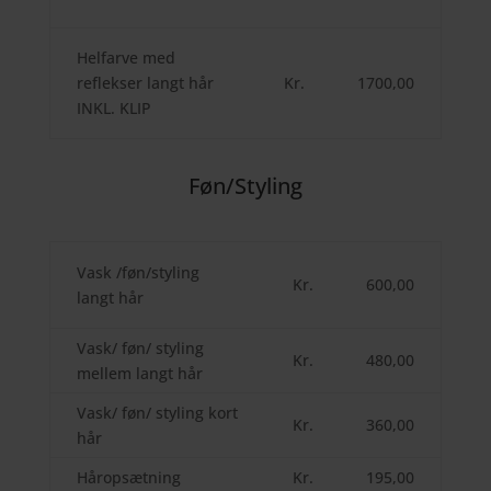
Helfarve med
reflekser langt hår
Kr.
1700,00
INKL. KLIP
Føn/Styling
Vask /føn/styling
Kr.
600,00
langt hår
Vask/ føn/ styling
Kr.
480,00
mellem langt hår
Vask/ føn/ styling kort
Kr.
360,00
hår
Håropsætning
Kr.
195,00