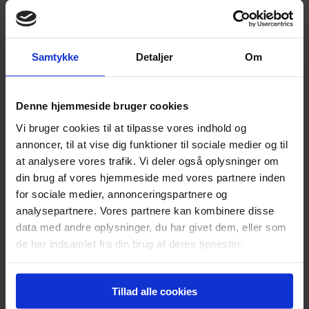
Special farvning
(Balayage/Babylights)
Kr.
2350,00
inkl. smartbond,
Samtykke
Detaljer
Om
glossing og KLIP
Opfriskning af
reflekser eller face
Kr.
1045,00
Denne hjemmeside bruger cookies
frame
Vi bruger cookies til at tilpasse vores indhold og
Opfriskning af
annoncer, til at vise dig funktioner til sociale medier og til
reflekser eller face
Kr.
1295,00
at analysere vores trafik. Vi deler også oplysninger om
frame INKL. KLIP
din brug af vores hjemmeside med vores partnere inden
for sociale medier, annonceringspartnere og
analysepartnere. Vores partnere kan kombinere disse
data med andre oplysninger, du har givet dem, eller som
Helfarve behandlinger
de har indsamlet fra din brug af deres tjenester.
Helfarve kort hår /
Tillad alle cookies
ens bundfarve max
Kr.
850,00